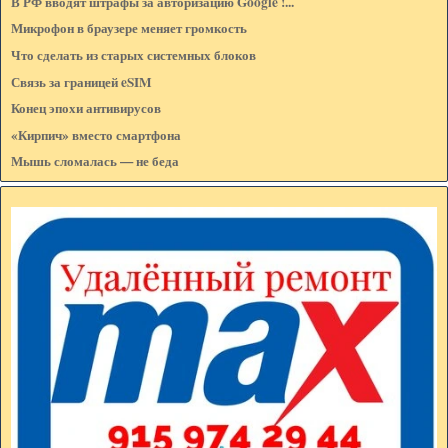
В РФ вводят штрафы за авторизацию Google !...
E-mail: (не показывается на странице)*
Микрофон в браузере меняет громкость
Что сделать из старых системных блоков
Связь за границей eSIM
Сообщение:*
Конец эпохи антивирусов
«Кирпич» вместо смартфона
Мышь сломалась — не беда