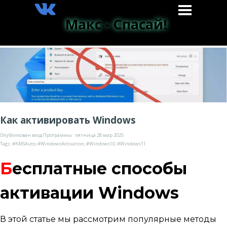
Макс - Спасай!
Как активировать Windows
Опубликован вход
Программы
· пятница 28 мар 2025
Tags:
#KMSAuto
,
#WindowsActivation
,
#Windows10
,
#Windows11
Б
есплатные способы
активации Windows
В этой статье мы рассмотрим популярные методы