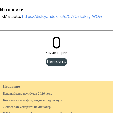
Источники
:
KMS-auto:
https://disk.yandex.ru/d/Cv8Qskakzy-WOw
0
Комментарии
Имя:*
Недавние
Как выбрать ноутбук в 2026 году
Веб-сайт: (Если есть)
Как спасти телефон, когда заряд на нуле
7 способов ускорить компьютер