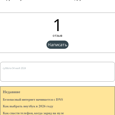
1
отзыв
Имя:*
суббота 04 май 2024
Веб-сайт: (Если есть)
Недавние
E-mail: (не показывается на странице)*
Безопасный интернет начинается с DNS
Как выбрать ноутбук в 2026 году
Как спасти телефон, когда заряд на нуле