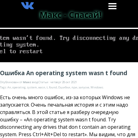
Макс - Спасай!
Ошибка An operating system wasn t found
Опубликован от
Макс
вход
Статьи
· четверг 28 окт 2021
Tags:
An
,
operating
,
system
,
wasn
,
t
,
found
,
Ошибки
,
при
,
запуске
,
Windows.
Есть очень много ошибок, из-за которых Windows не
запускается. Очень печальная история и с этим надо
справляться. В этой статье я разберу очередную
ошибку – «An operating system wasn t found. Try
disconnecting any drives that don t contain an operating
system. Press Ctrl+Alt+Del to restart». Мы видим, что для