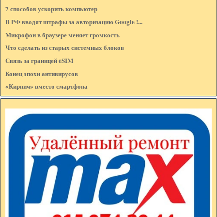
Сообщение:*
7 способов ускорить компьютер
В РФ вводят штрафы за авторизацию Google !...
Микрофон в браузере меняет громкость
Что сделать из старых системных блоков
Связь за границей eSIM
Конец эпохи антивирусов
«Кирпич» вместо смартфона