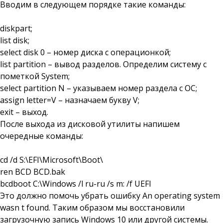
Вводим в следующем порядке такие команды:
diskpart;
list disk;
select disk 0 – номер диска с операционкой;
list partition – вывод разделов. Определим систему с
пометкой System;
select partition N – указываем номер раздела с ОС;
assign letter=V – назначаем букву V;
exit – выход.
После выхода из дисковой утилиты напишем
очередные команды:
cd /d S:\EFI\Microsoft\Boot\
ren BCD BCD.bak
bcdboot C:\Windows /l ru-ru /s m: /f UEFI
Это должно помочь убрать ошибку An operating system
wasn t found. Таким образом мы восстановили
загрузочную запись Windows 10 или другой системы.