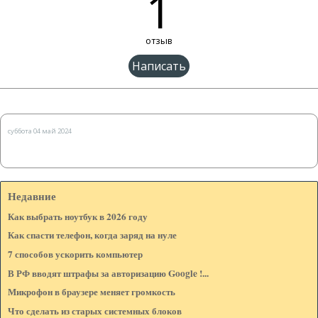
1
отзыв
Имя:*
суббота 04 май 2024
Веб-сайт: (Если есть)
Недавние
E-mail: (не показывается на странице)*
Как выбрать ноутбук в 2026 году
Как спасти телефон, когда заряд на нуле
7 способов ускорить компьютер
Сообщение:*
В РФ вводят штрафы за авторизацию Google !...
Микрофон в браузере меняет громкость
Что сделать из старых системных блоков