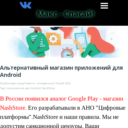
Макс - Спасай!
Альтернативный магазин приложений для
Android
Опубликован вход
Новости
· понедельник 16 май 2022
Tags:
приложения
,
для
,
Android
,
NashStore
В России появился аналог Google Play - магазин
NashStore.
Его разрабатывали в АНО "Цифровые
платформы".NashStore и наши правила. Мы не
допустим санкционной цензуры. Ваши