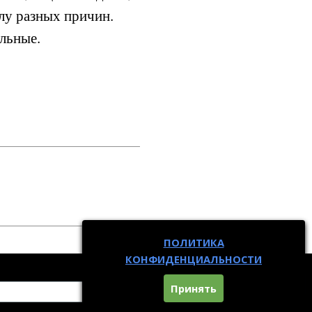
лу разных причин.
льные.
ПОЛИТИКА
КОНФИДЕНЦИАЛЬНОСТИ
Принять
Поиск