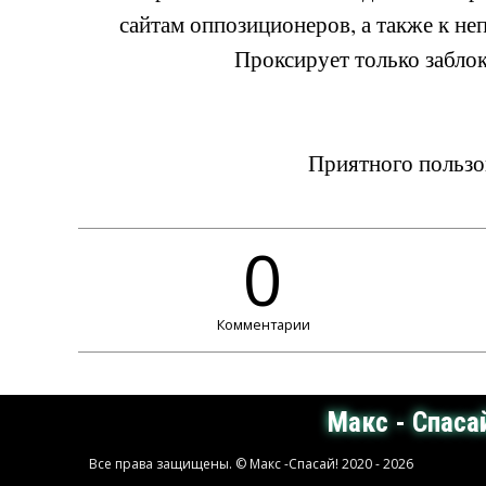
сайтам оппозиционеров, а также к н
Проксирует только забло
Приятного пользо
0
Комментарии
Имя:*
Макс - Спаса
E-mail: (не показывается на странице)*
Все права защищены. © Макс -Спасай! 2020 - 2026