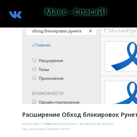
Макс - Спасай!
Расширение Обход блокировок Руне
Опубликован от
Макс
вход
Программы
· воскресенье 06 мар 2022
Tags:
блокировка
,
Facebook
,
Twitter