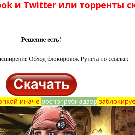
ook и Twitter или торренты с
Решение есть!
асширение Обход блокировок Рунета по ссылке:
опкой иначе
роспотребнадзор
заблокируе