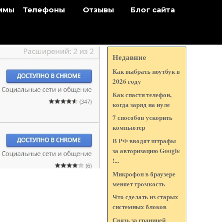
ммы
Телефоны
Отзывы
Блог сайта
Недавние
Как выбрать ноутбук в
2026 году
Как спасти телефон,
когда заряд на нуле
7 способов ускорить
компьютер
В РФ вводят штрафы
за авторизацию Google
!...
Микрофон в браузере
меняет громкость
Что сделать из старых
системных блоков
Связь за границей