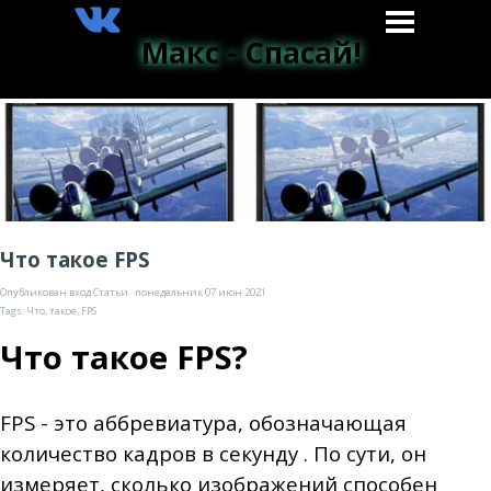
Макс - Спасай!
Что такое FPS
Опубликован вход
Статьи
· понедельник 07 июн 2021
Tags:
Что
,
такое
,
FPS
Что такое FPS?
FPS - это аббревиатура, обозначающая
количество кадров в секунду . По сути, он
измеряет, сколько изображений способен