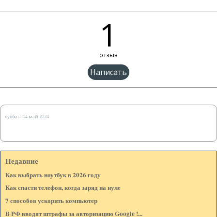
1
отзыв
Имя:*
суббота 04 май 2024
Веб-сайт: (Если есть)
Недавние
E-mail: (не показывается на странице)*
Как выбрать ноутбук в 2026 году
Как спасти телефон, когда заряд на нуле
7 способов ускорить компьютер
Сообщение:*
В РФ вводят штрафы за авторизацию Google !...