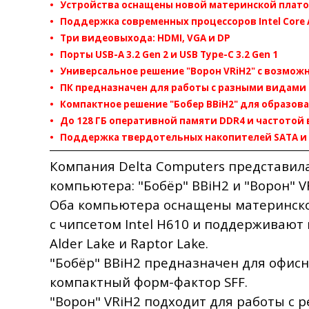
• Устройства оснащены новой материнской плато
• Поддержка современных процессоров Intel Core Al
• Три видеовыхода: HDMI, VGA и DP
• Порты USB-A 3.2 Gen 2 и USB Type-C 3.2 Gen 1
• Универсальное решение "Ворон VRiH2" с возмож
• ПК предназначен для работы с разными видами
• Компактное решение "Бобер BBiH2" для образов
• До 128 ГБ оперативной памяти DDR4 и частотой 
• Поддержка твердотельных накопителей SATA и
Компания Delta Computers представил
компьютера: "Бобёр" BBiH2 и "Ворон" V
Оба компьютера оснащены материнско
с чипсетом Intel H610 и поддерживают 
Alder Lake и Raptor Lake.
"Бобёр" BBiH2 предназначен для офисн
компактный форм-фактор SFF.
"Ворон" VRiH2 подходит для работы с 