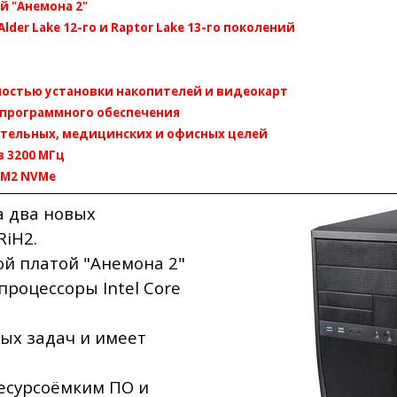
й "Анемона 2"
der Lake 12-го и Raptor Lake 13-го поколений
ностью установки накопителей и видеокарт
 программного обеспечения
ательных, медицинских и офисных целей
в 3200 МГц
 М2 NVMe
а два новых
RiH2.
й платой "Анемона 2"
процессоры Intel Core
ых задач и имеет
ресурсоёмким ПО и