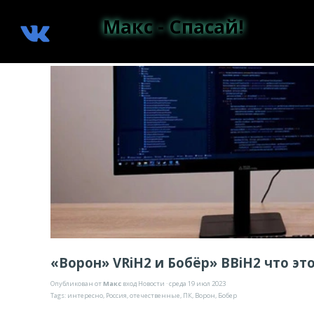
Макс - Спасай!
«Ворон» VRiH2 и Бобёр» BBiH2 что эт
Опубликован от
Макс
вход
Новости
· среда 19 июл 2023
Tags:
интересно
,
Россия
,
отечественные
,
ПК
,
Ворон
,
Бобер