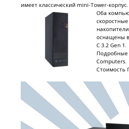
имеет классический mini-Tower-корпус.
Оба компь
скоростные
накопители,
оснащены ви
C 3.2 Gen 1.
Подробные 
Computers.
Стоимость 