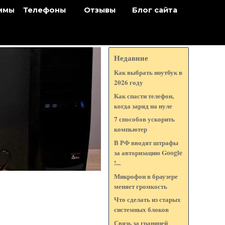
ммы
Телефоны
Отзывы
Блог сайта
Недавние
Как выбрать ноутбук в
2026 году
Как спасти телефон,
когда заряд на нуле
7 способов ускорить
компьютер
В РФ вводят штрафы
за авторизацию Google
!...
Микрофон в браузере
меняет громкость
Что сделать из старых
системных блоков
Связь за границей