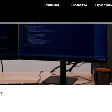
Главная
Советы
Програ
о?