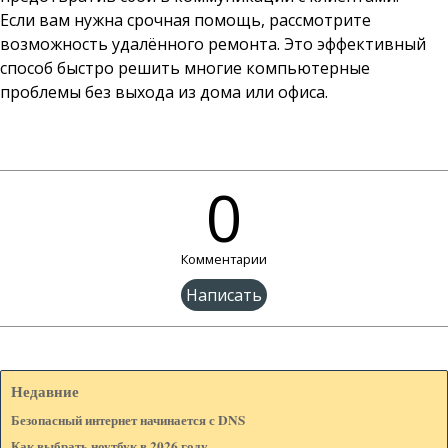
Если вам нужна срочная помощь, рассмотрите
возможность удалённого ремонта. Это эффективный
способ быстро решить многие компьютерные
проблемы без выхода из дома или офиса.
0
Комментарии
Имя:*
Недавние
Безопасный интернет начинается с DNS
Веб-сайт: (Если есть)
Как выбрать ноутбук в 2026 году