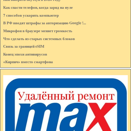
Как спасти телефон, когда заряд на нуле
7 способов ускорить компьютер
E-mail: (не показывается на странице)*
В РФ вводят штрафы за авторизацию Google !...
Микрофон в браузере меняет громкость
Что сделать из старых системных блоков
Сообщение:*
Связь за границей eSIM
Конец эпохи антивирусов
«Кирпич» вместо смартфона