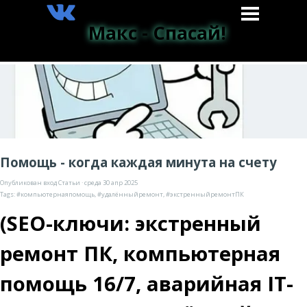
Макс - Спасай!
Помощь - когда каждая минута на счету
Опубликован вход
Статьи
· среда 30 апр 2025
Tags:
#компьютернаяпомощь
,
#удалённыйремонт
,
#экстренныйремонтПК
(SEO-ключи: экстренный
ремонт ПК, компьютерная
помощь 16/7, аварийная IT-