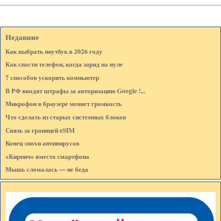
Имя:*
Недавние
Как выбрать ноутбук в 2026 году
Веб-сайт: (Если есть)
Как спасти телефон, когда заряд на нуле
7 способов ускорить компьютер
В РФ вводят штрафы за авторизацию Google !...
E-mail: (не показывается на странице)*
Микрофон в браузере меняет громкость
Что сделать из старых системных блоков
Связь за границей eSIM
Сообщение:*
Конец эпохи антивирусов
«Кирпич» вместо смартфона
Мышь сломалась — не беда